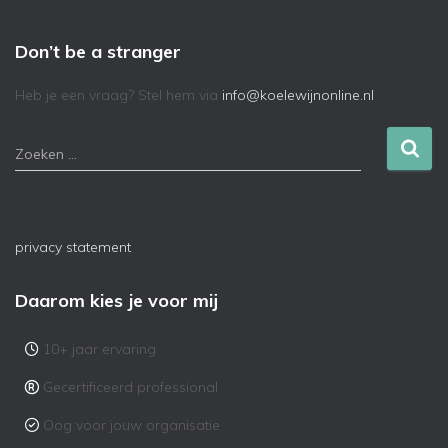
Don’t be a stranger
Heb je een vraag? Stel hem via
info@koelewijnonline.nl
Zoeken …
privacy statement
Daarom kies je voor mij
10+ jaar ervaring
Gecertificeerd professional
Oog voor jouw organisatie