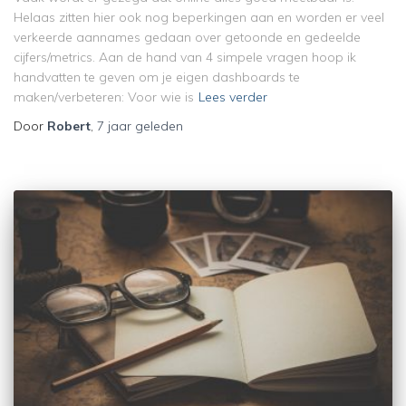
Helaas zitten hier ook nog beperkingen aan en worden er veel
verkeerde aannames gedaan over getoonde en gedeelde
cijfers/metrics. Aan de hand van 4 simpele vragen hoop ik
handvatten te geven om je eigen dashboards te
maken/verbeteren: Voor wie is
Lees verder
Door
Robert
,
7 jaar
geleden