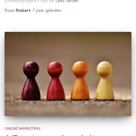
(content)pagina’s van de
Lees verder
Door
Robert
,
7 jaar
geleden
ONLINE MARKETING