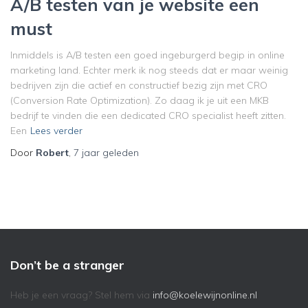
A/B testen van je website een
must
Inmiddels is A/B testen een goed ingeburgerd begip in online
marketing land. Echter merk ik nog steeds dat er maar weinig
bedrijven zijn die actief en constructief bezig zijn met CRO
(Conversion Rate Optimization). Zo daag ik je uit een MKB
bedrijf te vinden die een dedicated CRO specialist heeft zitten.
Een
Lees verder
Door
Robert
,
7 jaar
geleden
Don’t be a stranger
Heb je een vraag? Stel hem via
info@koelewijnonline.nl