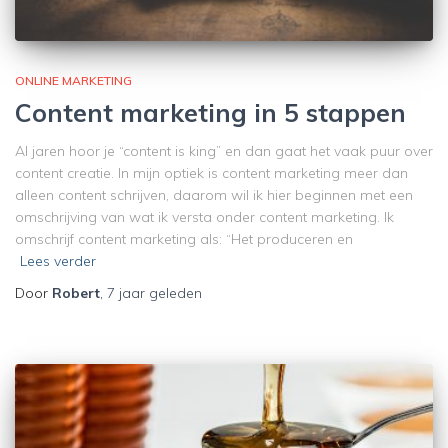
ONLINE MARKETING
Content marketing in 5 stappen
Al jaren hoor je “content is king” en dan gaat het vaak puur over
content creatie. In mijn optiek is content marketing meer dan
alleen content schrijven, daarom wil ik hier beginnen met een
omschrijving van wat ik versta onder content marketing. Ik
omschrijf content marketing als: “Het produceren en
Lees verder
Door
Robert
,
7 jaar
geleden