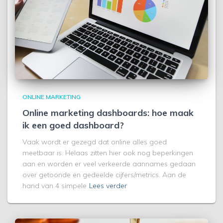
ONLINE MARKETING
Online marketing dashboards: hoe maak
ik een goed dashboard?
Vaak wordt er gezegd dat online alles goed
meetbaar is. Helaas zitten hier ook nog beperkingen
aan en worden er veel verkeerde aannames gedaan
over getoonde en gedeelde cijfers/metrics. Aan de
hand van 4 simpele
Lees verder