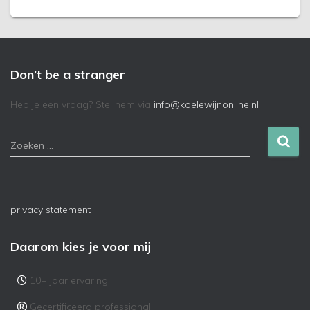
Don’t be a stranger
Heb je een vraag? Stel hem via
info@koelewijnonline.nl
Zoeken …
privacy statement
Daarom kies je voor mij
10+ jaar ervaring
Gecertificeerd professional